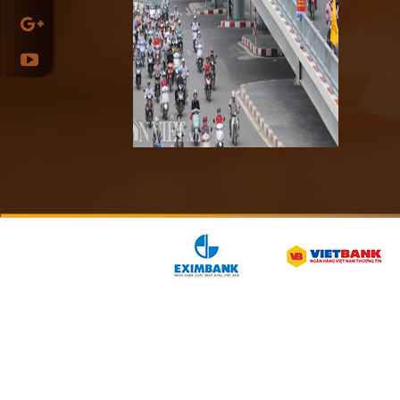
Bộ 
the
Cấp
Chi
tốc.