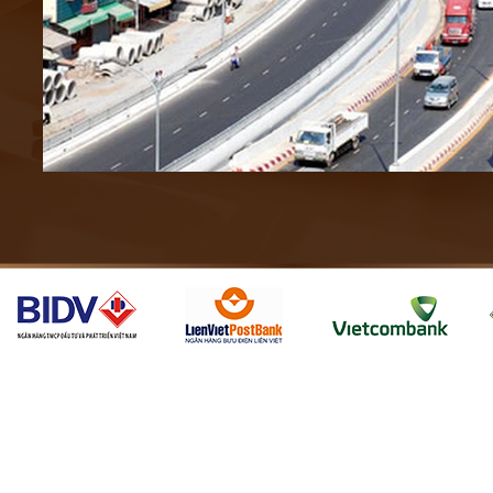
Nhiều nhà đầu tư nước ngoài đang quan tâm đến các h
Giao thông Vận tải đã xác định nhu cầu vốn đầu tư trong giai đoạn 20
o thông báo dự kiến kế hoạch vốn giai đoạn 2016 – 2020, Bộ Giao thông V
 bách xây dựng hàng loạt dự án giao thông
ến lược phát triển ngành giao thông vận tải Việt Nam xác định, từ nay 