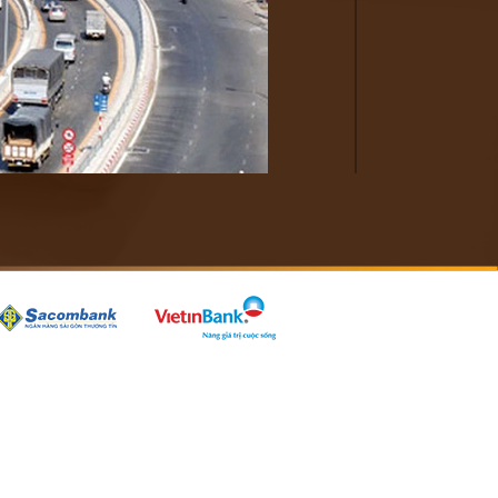
ạ tầng giao thông Việt Nam…
16 – 2020 cần khoảng 952,7 nghìn tỷ. Tuy nhiên,
ận tải mới được bố trí được 209,1 nghìn tỷ đồng.
đến năm 2020, cả nước có trên 2.000 km đường cao