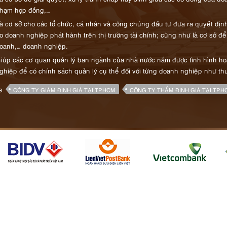
hạm hợp đồng,…
à cơ sở cho các tổ chức, cá nhân và công chúng đầu tư đưa ra quyết đị
o doanh nghiệp phát hành trên thị trường tài chính; cũng như là cơ sở để s
oanh,… doanh nghiệp.
iúp các cơ quan quản lý ban ngành của nhà nước nắm được tình hình hoạ
ghiệp để có chính sách quản lý cụ thể đối với từng doanh nghiệp như th
oại thuế khác.
gs
CÔNG TY GIÁM ĐỊNH GIÁ TẠI TPHCM
CÔNG TY THẨM ĐỊNH GIÁ TẠI TPH