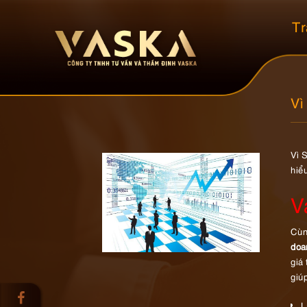
Tr
Vì
Vì 
hiể
V
Cùn
doa
giá
giú
L