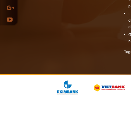
p
L
d
d
G
n
l
Ta