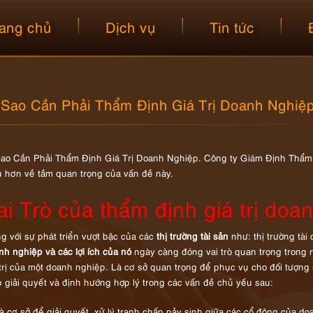
ang chủ
Dịch vụ
Tin tức
 Sao Cần Phải Thẩm Định Giá Trị Doanh Nghiệ
Sao Cần Phải Thẩm Định Giá Trị Doanh Nghiệp. Công ty Giám Định Thẩm Đ
u hơn về tầm quan trọng của vấn đề này.
ai Trò của thẩm định giá trị doa
g với sự phát triển vượt bậc của các
thị trường tài sản
như: thị trường tài
nh nghiệp và các lợi ích của nó
ngày càng đóng vai trò quan trọng trong 
 trị của một doanh nghiệp. Là cơ sở quan trọng để phục vụ cho đối tượng
p giải quyết và định hướng hợp lý trong các vấn đề chủ yếu sau:
à cơ sở để giải quyết, xử lý tranh chấp nảy sinh giữa các cổ đông của do