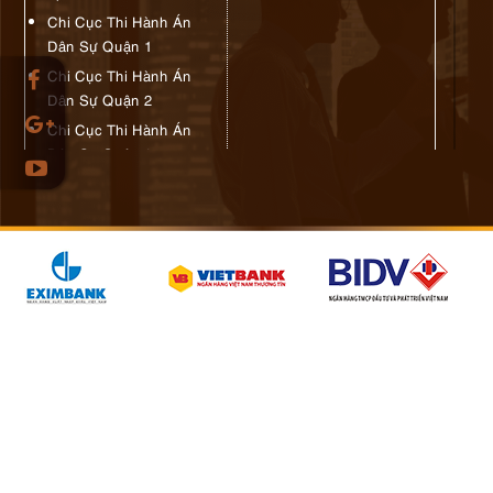
Chi Cục Thi Hành Án
Dân Sự Quận 1
Chi Cục Thi Hành Án
Dân Sự Quận 2
Chi Cục Thi Hành Án
Dân Sự Quận 3
Chi Cục Thi Hành Án
Dân Sự Quận 4
Chi Cục Thi Hành Án
SỞ TÀI CHÍNH TP. HCM
Dân Sự Quận 5
142 Nguyễn Thị Minh
Khai, Q3, Tp HCM
Chi Cục Thi Hành Án
Điện Thoại: 08 3930 4504
Dân Sự Quận 6
Chi Cục Thi Hành Án
SỞ TÀI CHÍNH TỈNH BÀ
Dân Sự Quận 7
RỊA VŨNG TÀU
Chi Cục Thi Hành Án
Số 11 đường Trường
Dân Sự Quận 8
Chinh, Phường Phước
Chi Cục Thi Hành Án
Trung, TP Bà Rịa, Tỉnh Bà
Dân Sự Quận 9
Rịa Vũng Tàu