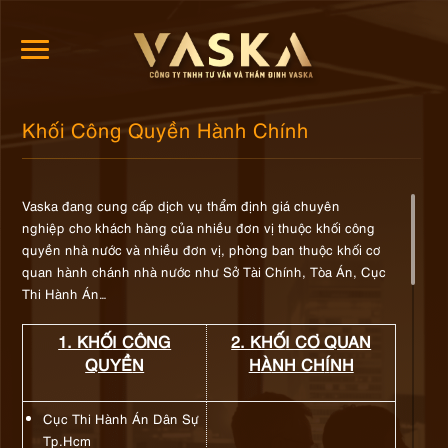
Khối Công Quyền Hành Chính
Vaska đang cung cấp dịch vụ thẩm định giá chuyên
nghiệp cho khách hàng của nhiều đơn vị thuộc khối công
quyền nhà nước và nhiều đơn vị, phòng ban thuộc khối cơ
quan hành chánh nhà nước như Sở Tài Chính, Tòa Án, Cục
Thi Hành Án…
1. KHỐ
I CÔNG
2. KHỐ
I CƠ
QUAN
QUYỀ
N
H
À
NH CH
Í
NH
Cục Thi Hành Án Dân Sự
Tp.Hcm