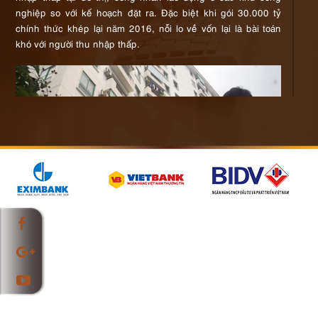
nghiệp so với kế hoạch đặt ra. Đặc biệt khi gói 30.000 tỷ
chính thức khép lại năm 2016, nỗi lo về vốn lại là bài toán
khó với người thu nhập thấp.
Nỗi lo về vốn là bài toán khó với người thu nhập thấp
Trao đổi về vấn đề này tại Hội nghị đánh giá tình hình thực
hiện nhiệm vụ năm 2016 và triển khai nhiệm vụ kế hoạch
năm 2017 của Ngành Xây dựng mới đây, ông Nguyễn Trọng
Ninh, Cục trưởng Cục Quản lý Nhà và Thị trường Bất động