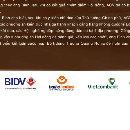
g theo ông Bình, sau khi có kết quả chấm điểm Hội đồng, ACV đã có b
.
 Bình cho biết, sau khi có ý kiến chỉ đạo của Thủ tướng Chính phủ, ACV
 các phương án kiến trúc nhà ga hành khách cảng hàng không quốc tế L
 kết quả, các Hội nghề nghiệp, cộng đồng dân cư tại 4 địa phương; Cổng 
ng vào 3 phương án Hội đồng đã đánh giá, xếp loại cao nhất”, ông Bình c
t biểu kết luận cuộc họp, Bộ trưởng Trương Quang Nghĩa đề nghị các Th
n điểm của 3 phương án này bao gồm: hình thức, vật liệu, công năn
nh phủ.
hương án được chọn:
ơng án 1:
Lấy ý tưởng từ hình ảnh bông hoa sen cách điệu, sử dụng xu
ết kế mái, phối cảnh từ góc nhìn mặt chính nhà ga, cảnh quan vị trí bên 
…
ơng án 2:
Sử dụng vật liệu từ cây tre thiết kế thành hệ kết cấu đan 
g cộng của nhà ga (sảnh ga đi, khu kinh doanh dịch vụ, miễn thuế, kh
t nhà ga cũng sử dụng thủ pháp đan kết để thể hiện đặc thù văn hóa địa
ơng án 3:
Lấy ý tưởng từ hình ảnh lá cọ, dừa nước áp dụng vào thiết kế
 ga đi được thể hiện ý tưởng như những con thuyền di chuyển trên sôn