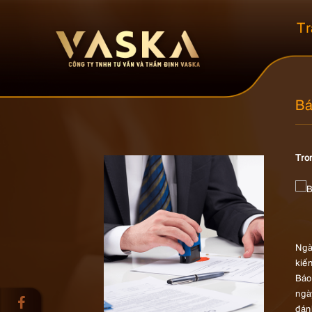
Tr
Bá
Tro
Ngà
kiế
Báo
ngà
đán