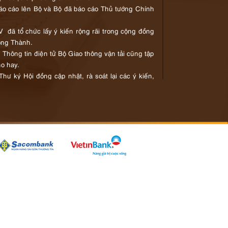
áo cáo lên Bộ và Bộ đã báo cáo Thủ tướng Chính
 đã tổ chức lấy ý kiến rộng rãi trong cộng đồng
ong Thành.
Thông tin điện tử Bộ Giao thông vận tải cũng tập
ho hay.
ư ký Hội đồng cập nhật, rà soát lại các ý kiến,
g…để tổng hợp báo cáo Chủ đầu tư và Thủ tướng
yên suốt trong quá trình thiết kế, áp dụng vào
trên mái nhà để xe, nội thất khu vực sảnh làm thủ
kết để áp dụng cho toàn bộ các không gian chính
u phòng chờ, hành lang ga đến…). Không gian nội
 phương.
 phần mái công trình. Bố cục không gian khu vực
g nước đồng quê Việt Nam…
Theo Bizlive.vn