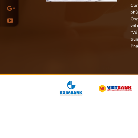
Cũn
phủ
Ông
với
“Về
tru
Phá
qua
Chí
3 p
Phư
thi
tục
Phư
côn
thấ
Phư
nhà