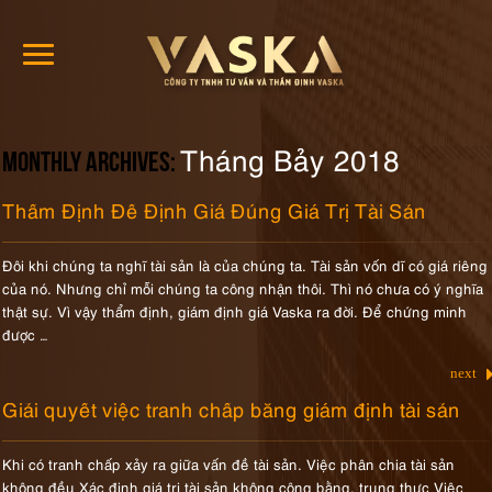
Tháng Bảy 2018
Monthly Archives:
Thẩm Định Để Định Giá Đúng Giá Trị Tài Sản
Đôi khi chúng ta nghĩ tài sản là của chúng ta. Tài sản vốn dĩ có giá riêng
của nó. Nhưng chỉ mỗi chúng ta công nhận thôi. Thì nó chưa có ý nghĩa
thật sự. Vì vậy thẩm định, giám định giá Vaska ra đời. Để chứng minh
được …
next
Giải quyết việc tranh chấp bằng giám định tài sản
Khi có tranh chấp xảy ra giữa vấn đề tài sản. Việc phân chia tài sản
không đều Xác định giá trị tài sản không công bằng, trung thực Việc