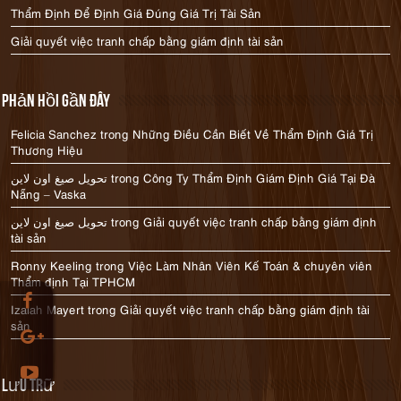
Thẩm Định Để Định Giá Đúng Giá Trị Tài Sản
Giải quyết việc tranh chấp bằng giám định tài sản
Phản hồi gần đây
Felicia Sanchez
trong
Những Điều Cần Biết Về Thẩm Định Giá Trị
Thương Hiệu
تحويل صيغ اون لاين
trong
Công Ty Thẩm Định Giám Định Giá Tại Đà
Nẵng – Vaska
تحويل صيغ اون لاين
trong
Giải quyết việc tranh chấp bằng giám định
tài sản
Ronny Keeling
trong
Việc Làm Nhân Viên Kế Toán & chuyên viên
Thẩm định Tại TPHCM
Izaiah Mayert
trong
Giải quyết việc tranh chấp bằng giám định tài
sản
Lưu trữ