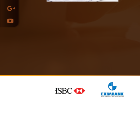
T
Sự 
Nam