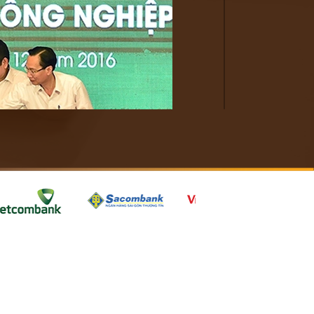
àn cho TP. Hà Nội và TPHCM. – Ảnh: VGP/Quang
trực thuộc Trung ương Hội Doanh nhân trẻ Việt
n lý Nhà nước, các tổ chức quốc tế và các doanh