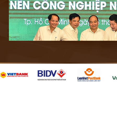
hủ tướng cùng các đại biểu nhấn nút khởi động chương trình rau an to
Hiếu
kiện do Câu lạc bộ Nông nghiệp công nghệ cao (DAA Việt Nam –đơn vị 
) tổ chức với sự tham gia của hơn 500 đại biểu đến từ các cơ quan quả