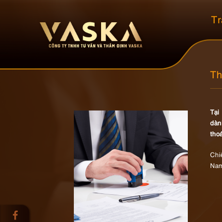
Tr
Th
Tại
dàn
tho
Chi
Nam