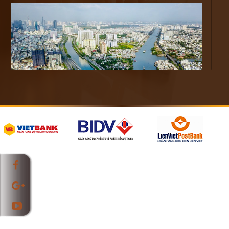
“Đây là xu hướng tốt vì ngoài việc giảm tải về hạ tầng cho
thành phố thì việc hình thành các khu đô thị vệ tinh còn giúp
kết nối hệ thống giao thông vành đai cũng như hệ thống tàu
điện ngầm mà chúng ta đang xây dựng. Từ đó, mang lại
không gian sống chất lượng hơn cho người dân”, ông Công
cho biết.
Tại TP.HCM, xu hướng này hình thành rõ nét nhất tại khu
Đông (quận 2, 9 và Thủ Đức) và khu Nam (quận 7, 8, Nhà
Bè, Cần Giờ) khi nhiều nhà đầu tư tận dụng triệt để hệ