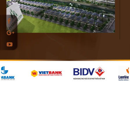
Theo đó, giá chào bán đất nền dự án tăng mạnh trong năm
2016, đặc biệt ở những khu vực tâm điểm như quận Thủ
Đức, quận 9, quận Bình Tân, quận 12, huyện Bình Chánh…
Giá chào bán ở những nơi này tăng trung bình 20%-40% so
với năm trước.
Việc tăng giá có thể được lý giải bởi một số dự án cơ sở hạ
tầng đã được hoàn thành trong năm vừa qua, tăng cường kết
nối giữa các vùng trong thành phố. Tuy nhiên, CBRE cũng
lưu ý rằng việc tăng giá được ghi nhận ở giá chào bán từ bên
bán, vì thế có thể không phản ánh đúng nhu cầu thị trường.
So với đất nền, sự tăng giá của biệt thự/nhà phố xây sẵn
không quá nổi bật. Trong năm 2016, TP.HCM chào đón
3.062 căn từ 13 dự án, tăng 40% so với năm trước. Việc này